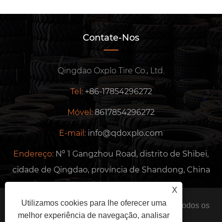
Contate-Nos
Qingdao Oxplo Tire Co., Ltd.
Tel:
+86-17854296272
Móvel:
8617854296272
E-mail:
info@qdoxplo.com
Endereço:
Nº 1 Gangzhou Road, distrito de Shibei,
cidade de Qingdao, província de Shandong, China
X
Utilizamos cookies para lhe oferecer uma
Copyright © 2024 Qingdao Oxplo Tire Co., Ltd. Todos os
melhor experiência de navegação, analisar
direitos reservados.