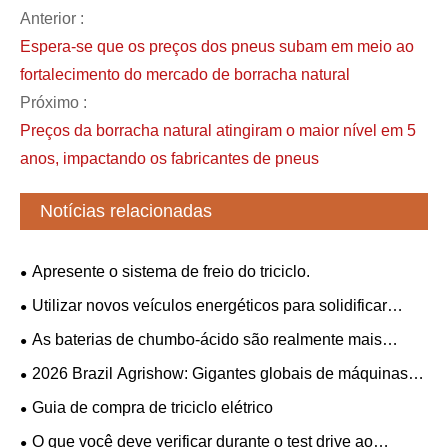
Anterior :
Espera-se que os preços dos pneus subam em meio ao
fortalecimento do mercado de borracha natural
Próximo :
Preços da borracha natural atingiram o maior nível em 5
anos, impactando os fabricantes de pneus
Notícias relacionadas
Apresente o sistema de freio do triciclo.
Utilizar novos veículos energéticos para solidificar
conjuntamente a “amizade férrea” entre a China e a
As baterias de chumbo-ácido são realmente mais
Sérvia.
baratas que as baterias de lítio?
​2026 Brazil Agrishow: Gigantes globais de máquinas
agrícolas colaboram em um novo plano para a
Guia de compra de triciclo elétrico
modernização agrícola da América Latina
O que você deve verificar durante o test drive ao