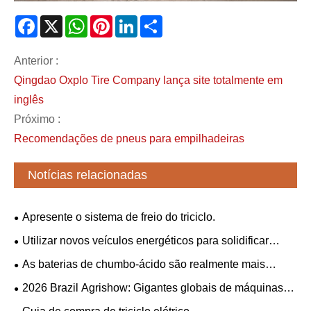
Facebook
X
WhatsApp
Pinterest
LinkedIn
Share
Anterior :
Qingdao Oxplo Tire Company lança site totalmente em
inglês
Próximo :
Recomendações de pneus para empilhadeiras
Notícias relacionadas
Apresente o sistema de freio do triciclo.
Utilizar novos veículos energéticos para solidificar
conjuntamente a “amizade férrea” entre a China e a
As baterias de chumbo-ácido são realmente mais
Sérvia.
baratas que as baterias de lítio?
​2026 Brazil Agrishow: Gigantes globais de máquinas
agrícolas colaboram em um novo plano para a