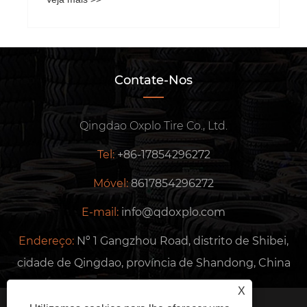
Contate-Nos
Qingdao Oxplo Tire Co., Ltd.
Tel:
+86-17854296272
Móvel:
8617854296272
E-mail:
info@qdoxplo.com
Endereço:
Nº 1 Gangzhou Road, distrito de Shibei,
cidade de Qingdao, província de Shandong, China
X