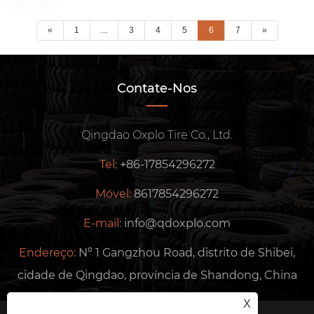
«
1
...
3
4
5
6
7
»
Contate-Nos
Qingdao Oxplo Tire Co., Ltd.
Tel:
+86-17854296272
Móvel:
8617854296272
E-mail:
info@qdoxplo.com
Endereço:
Nº 1 Gangzhou Road, distrito de Shibei,
cidade de Qingdao, província de Shandong, China
X