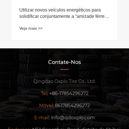
Utilizar novos veículos energéticos para
solidificar conjuntamente a “amizade férrea”
entre a China e a Sérvia.
Veja mais >>
Contate-Nos
Qingdao Oxplo Tire Co., Ltd.
Tel:
+86-17854296272
Móvel:
8617854296272
E-mail:
info@qdoxplo.com