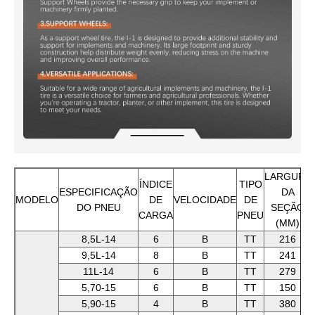
LARGURA
ÍNDICE
TIPO
ESPECIFICAÇÃO
DA
MODELO
DE
VELOCIDADE
DE
DO PNEU
SEÇÃO
CARGA
PNEU
(MM)
8,5L-14
6
B
TT
216
9,5L-14
8
B
TT
241
11L-14
6
B
TT
279
5,70-15
6
B
TT
150
5,90-15
4
B
TT
380