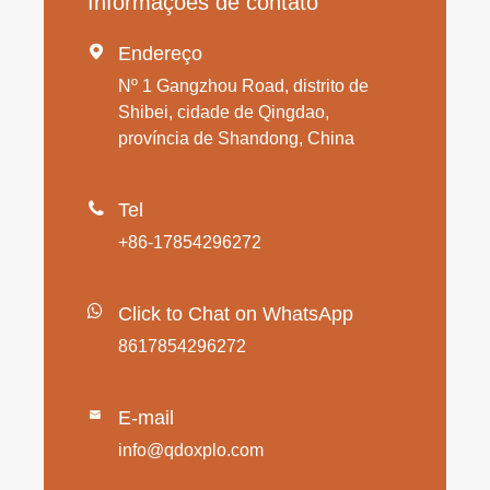
Informações de contato

Endereço
Nº 1 Gangzhou Road, distrito de
Shibei, cidade de Qingdao,
província de Shandong, China

Tel
+86-17854296272
Click to Chat on WhatsApp
8617854296272
E-mail

info@qdoxplo.com